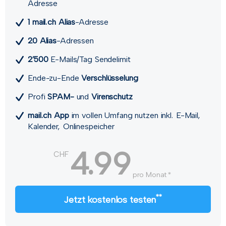
Adresse
1 mail.ch Alias
-Adresse
20 Alias
-Adressen
2’500
E-Mails/Tag Sendelimit
Ende-zu-Ende
Verschlüsselung
Profi
SPAM-
und
Viren­schutz
mail.ch App
im vollen Umfang nutzen inkl. E-Mail,
Kalender, Onlinespeicher
4.99
CHF
pro Monat *
**
Jetzt kostenlos testen