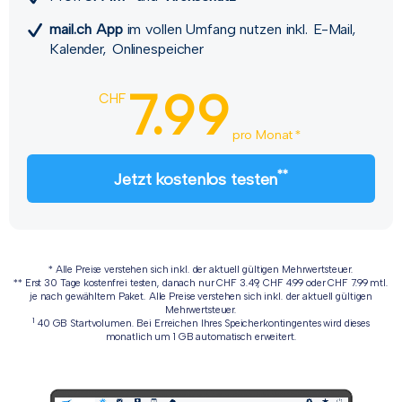
mail.ch App
im vollen Umfang nutzen inkl. E-Mail,
Kalender, Onlinespeicher
7.99
CHF
pro Monat *
**
Jetzt kostenlos testen
* Alle Preise verstehen sich inkl. der aktuell gültigen Mehrwertsteuer.
** Erst 30 Tage kostenfrei testen, danach nur CHF 3.49, CHF 4.99 oder CHF 7.99 mtl.
je nach gewähltem Paket. Alle Preise verstehen sich inkl. der aktuell gültigen
Mehrwertsteuer.
1
40 GB Startvolumen. Bei Erreichen Ihres Speicherkontingentes wird dieses
monatlich um 1 GB automatisch erweitert.