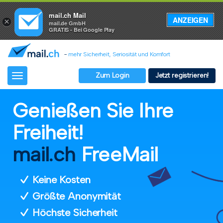
mail.ch Mail
ANZEIGEN
×
mail.de GmbH
GRATIS - Bei Google Play
-
mehr Sicherheit, Seriosität und Komfort
Zum Login
Jetzt registrieren!
Toggle
navigation
Genießen Sie Ihre
Freiheit!
mail.ch
FreeMail
Keine Kosten
Größte Anonymität
Höchste Sicherheit