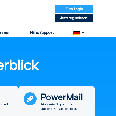
Zum Login
Jetzt registrieren!
ehmen
Hilfe/Support
rblick
PowerMail
tz und
Priorisierter Support und
1
unbegrenzter Speicherplatz