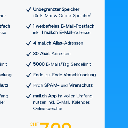
Unbegrenzter Speicher
1
her
für E-Mail & Online-Speicher
tfach
1 werbefreies E-Mail-Postfach
sse
inkl.
1 mail.ch E-Mail
-Adresse
4 mail.ch Alias
-Adressen
30 Alias
-Adressen
imit
5’000
E-Mails/Tag Sendelimit
selung
Ende-zu-Ende
Verschlüsselung
chutz
Profi
SPAM-
und
Viren­schutz
fang
mail.ch App
im vollen Umfang
der,
nutzen inkl. E-Mail, Kalender,
Onlinespeicher
CHF