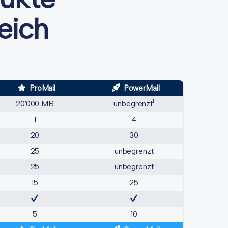
eich
ProMail
PowerMail
1
20’000 MB
unbegrenzt
1
4
20
30
25
unbegrenzt
25
unbegrenzt
15
25
5
10