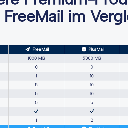
 FreeMail im Vergl
FreeMail
PlusMail
1’000 MB
5’000 MB
0
0
1
10
5
10
5
10
5
5
1
2