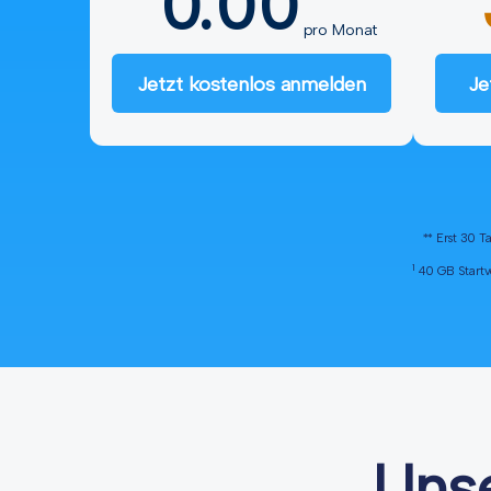
0.00
pro Monat
Jetzt kostenlos anmelden
Je
** Erst 30 T
1
40 GB Startvo
Uns