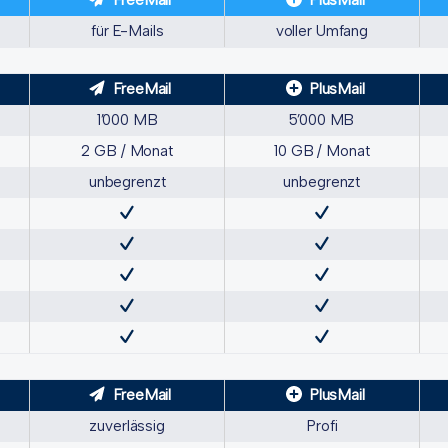
FreeMail
PlusMail
für E-Mails
voller Umfang
FreeMail
PlusMail
1’000 MB
5’000 MB
2 GB / Monat
10 GB / Monat
unbegrenzt
unbegrenzt
FreeMail
PlusMail
zuverlässig
Profi