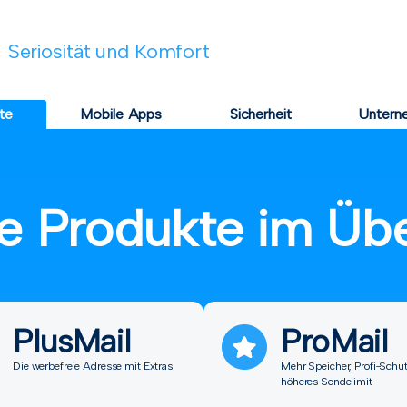
 Seriosität und Komfort
te
Mobile Apps
Sicherheit
Untern
e Produkte im Übe
PlusMail
ProMail
Die werbefreie Adresse mit Extras
Mehr Speicher, Profi-Schu
höheres Sendelimit