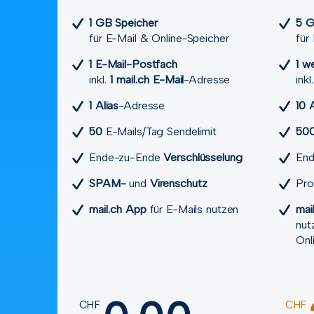
1 GB Speicher
5 G
für E-Mail & Online-Speicher
für
1 E-Mail-Postfach
1 w
inkl.
1 mail.ch E-Mail
-Adresse
inkl
1 Alias
-Adresse
10 A
50
E-Mails/Tag Sendelimit
50
Ende-zu-Ende
Verschlüsselung
En
SPAM-
und
Viren­schutz
Pro
mail.ch App
für E-Mails nutzen
mai
nut
Onl
CHF
CHF