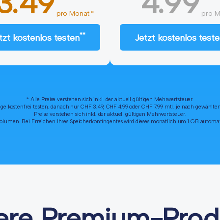
3.49
4.99
pro Monat *
pro M
**
tzt kostenlos testen
Jetzt kostenlos test
* Alle Preise verstehen sich inkl. der aktuell gültigen Mehrwertsteuer.
age kostenfrei testen, danach nur CHF 3.49, CHF 4.99 oder CHF 7.99 mtl. je nach gewählte
Preise verstehen sich inkl. der aktuell gültigen Mehrwertsteuer.
lumen. Bei Erreichen Ihres Speicherkontingentes wird dieses monatlich um 1 GB automati
ere Premium-Prod