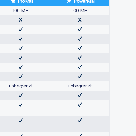
ProMail
PowerMail
100 MB
100 MB
unbegrenzt
unbegrenzt