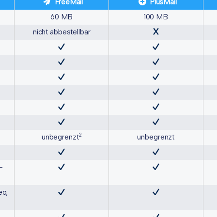
FreeMail
PlusMail
60 MB
100 MB
nicht abbestellbar
2
unbegrenzt
unbegrenzt
-
eo,