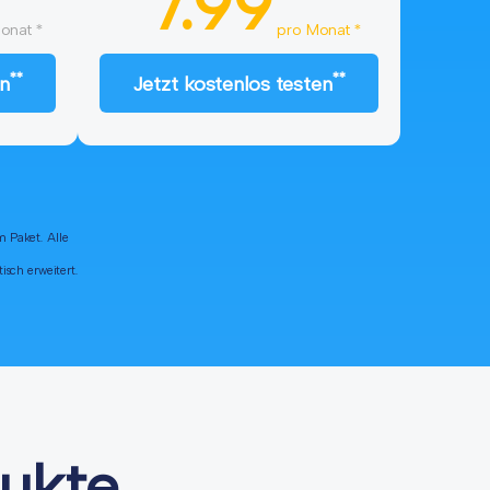
7.99
onat *
pro Monat *
**
**
en
Jetzt kostenlos testen
m Paket. Alle
sch erweitert.
ukte