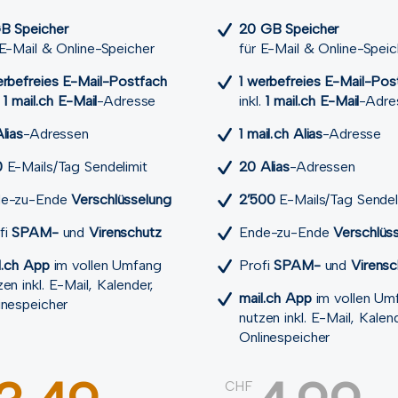
B Speicher
20 GB Speicher
 E-Mail & Online-Speicher
für E-Mail & Online-Speic
erbefreies E-Mail-Postfach
1 werbefreies E-Mail-Pos
.
1 mail.ch E-Mail
-Adresse
inkl.
1 mail.ch E-Mail
-Adre
lias
-Adressen
1 mail.ch Alias
-Adresse
0
E-Mails/Tag Sendelimit
20 Alias
-Adressen
de-zu-Ende
Verschlüsselung
2’500
E-Mails/Tag Sendel
fi
SPAM-
und
Viren­schutz
Ende-zu-Ende
Verschlüs
l.ch App
im vollen Umfang
Profi
SPAM-
und
Viren­s
zen inkl. E-Mail, Kalender,
mail.ch App
im vollen Um
inespeicher
nutzen inkl. E-Mail, Kalen
Onlinespeicher
CHF