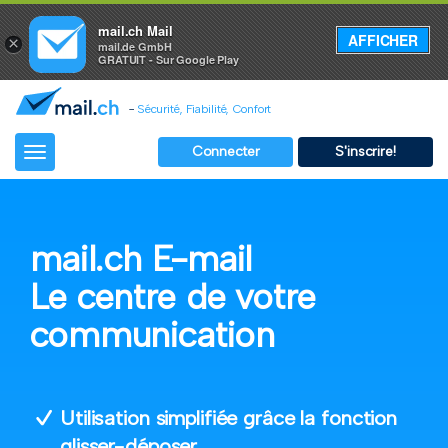
mail.ch Mail
AFFICHER
×
mail.de GmbH
GRATUIT - Sur Google Play
-
Sécurité, Fiabilité, Confort
Connecter
S'inscrire!
Toggle
navigation
mail.ch E-mail
Le centre de votre
communication
Utilisation simplifiée grâce la fonction
glisser-déposer